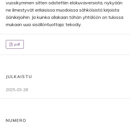
vuosikymmen sitten odotettiin elokuvaversiota, nykyään
ne ilmestyvät erilaisissa muodoissa sähköisistä kirjoista
äänikirjoihin. Ja kuinka ollakaan tähän yhtälöön on tulossa
mukaan uusi sisällöntuottaja: tekoäly.
pdf
JULKAISTU
2025-03-28
NUMERO