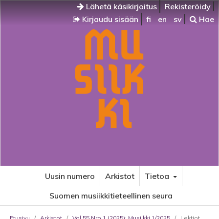
Lähetä käsikirjoitus
Rekisteröidy
Kirjaudu sisään
fi
en
sv
Hae
Uusin numero
Arkistot
Tietoa
Suomen musiikkitieteellinen seura
Etusivu
/
Arkistot
/
Vol 55 Nro 1 (2025): Musiikki 1/2025
/
Lektiot