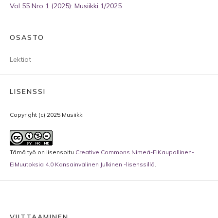
Vol 55 Nro 1 (2025): Musiikki 1/2025
OSASTO
Lektiot
LISENSSI
Copyright (c) 2025 Musiikki
Tämä työ on lisensoitu
Creative Commons Nimeä-EiKaupallinen-
EiMuutoksia 4.0 Kansainvälinen Julkinen -lisenssillä
.
VIITTAAMINEN