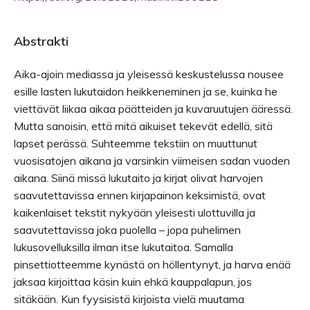
Abstrakti
Aika-ajoin mediassa ja yleisessä keskustelussa nousee
esille lasten lukutaidon heikkeneminen ja se, kuinka he
viettävät liikaa aikaa päätteiden ja kuvaruutujen ääressä.
Mutta sanoisin, että mitä aikuiset tekevät edellä, sitä
lapset perässä. Suhteemme tekstiin on muuttunut
vuosisatojen aikana ja varsinkin viimeisen sadan vuoden
aikana. Siinä missä lukutaito ja kirjat olivat harvojen
saavutettavissa ennen kirjapainon keksimistä, ovat
kaikenlaiset tekstit nykyään yleisesti ulottuvilla ja
saavutettavissa joka puolella – jopa puhelimen
lukusovelluksilla ilman itse lukutaitoa. Samalla
pinsettiotteemme kynästä on höllentynyt, ja harva enää
jaksaa kirjoittaa käsin kuin ehkä kauppalapun, jos
sitäkään. Kun fyysisistä kirjoista vielä muutama