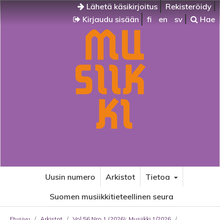
Lähetä käsikirjoitus
Rekisteröidy
Kirjaudu sisään
fi
en
sv
Hae
Uusin numero
Arkistot
Tietoa
Suomen musiikkitieteellinen seura
Etusivu
/
Arkistot
/
Vol 56 Nro 1 (2026): Musiikki 1/2026
/