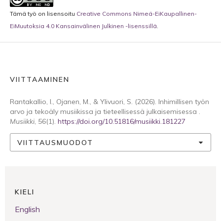
Tämä työ on lisensoitu
Creative Commons Nimeä-EiKaupallinen-
EiMuutoksia 4.0 Kansainvälinen Julkinen -lisenssillä
.
VIITTAAMINEN
Rantakallio, I., Ojanen, M., & Ylivuori, S. (2026). Inhimillisen työn
arvo ja tekoäly musiikissa ja tieteellisessä julkaisemisessa .
Musiikki
,
56
(1).
https://doi.org/10.51816/musiikki.181227
VIITTAUSMUODOT
KIELI
English