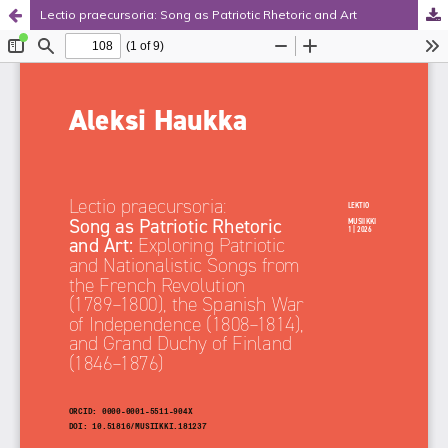
Lectio praecursoria: Song as Patriotic Rhetoric and Art
Palvelua ylläpitää
Tieteellisten seurain valtuuskunta
.