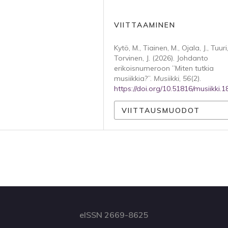
VIITTAAMINEN
Kytö, M., Tiainen, M., Ojala, J., Tuuri,
Torvinen, J. (2026). Johdanto
erikoisnumeroon ”Miten tutkia
musiikkia?”.
Musiikki
,
56
(2).
https://doi.org/10.51816/musiikki.
VIITTAUSMUODOT
eISSN 2669-8625