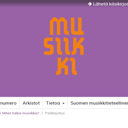
Lähetä käsikirjo
 numero
Arkistot
Tietoa
Suomen musiikkitieteelline
: Miten tutkia musiikkia?
/
Pääkirjoitus