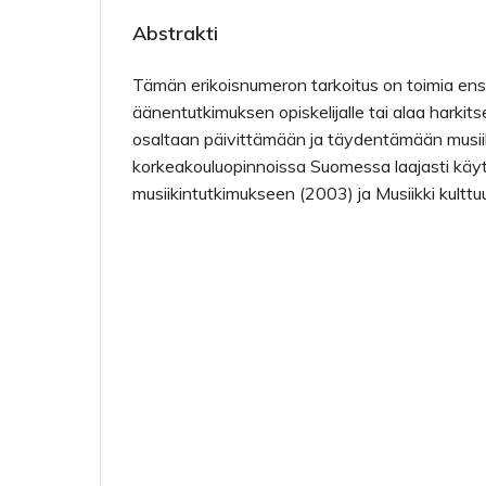
Abstrakti
Tämän erikoisnumeron tarkoitus on toimia ensi
äänentutkimuksen opiskelijalle tai alaa harkits
osaltaan päivittämään ja täydentämään musii
korkeakoulu­opinnoissa Suomessa laajasti käy
musiikintutkimukseen (2003) ja Musiikki kulttu