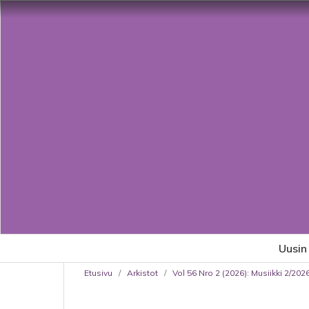
Uusin
Etusivu
/
Arkistot
/
Vol 56 Nro 2 (2026): Musiikki 2/2026