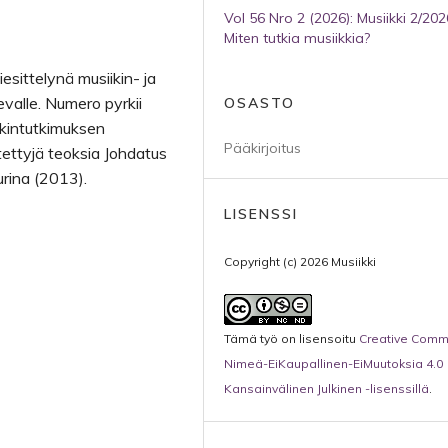
Vol 56 Nro 2 (2026): Musiikki 2/202
Miten tutkia musiikkia?
esittelynä musiikin- ja
evalle. Numero pyrkii
OSASTO
kintutkimuksen
Pääkirjoitus
tettyjä teoksia Johdatus
urina (2013).
LISENSSI
Copyright (c) 2026 Musiikki
Tämä työ on lisensoitu
Creative Com
Nimeä-EiKaupallinen-EiMuutoksia 4.0
Kansainvälinen Julkinen -lisenssillä
.