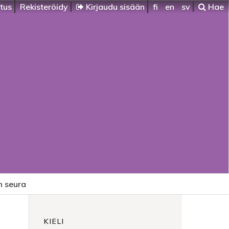
itus
Rekisteröidy
Kirjaudu sisään
fi
en
sv
Hae
n seura
KIELI