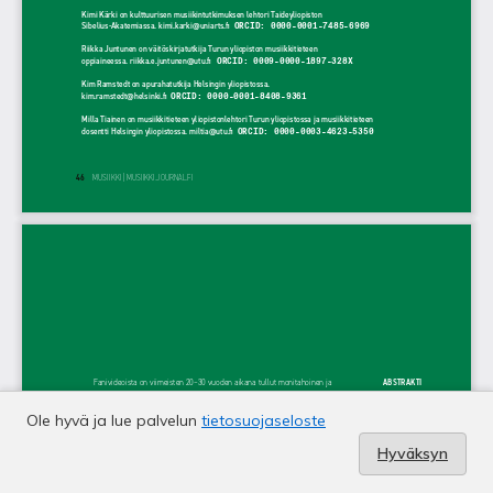
Ole hyvä ja lue palvelun
tietosuojaseloste
Hyväksyn