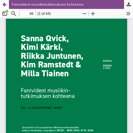
Fanivideot musiikin­tutkimuksen kohteena
Palvelua ylläpitää
Tieteellisten seurain valtuuskunta
.