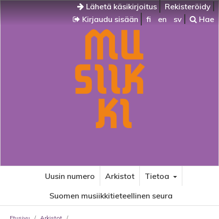
Lähetä käsikirjoitus
Rekisteröidy
Kirjaudu sisään
fi
en
sv
Hae
Uusin numero
Arkistot
Tietoa
Suomen musiikkitieteellinen seura
Etusivu
/
Arkistot
/