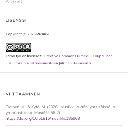
Artikkelit
LISENSSI
Copyright (c) 2026 Musiikki
Tämä työ on lisensoitu
Creative Commons Nimeä-EiKaupallinen-
EiMuutoksia 4.0 Kansainvälinen Julkinen -lisenssillä
.
VIITTAAMINEN
Tiainen, M., & Kytö, M. (2026). Musiikki ja ääni yhteisöissä ja
ympäristöissä.
Musiikki
,
56
(2).
https://doi.org/10.51816/musiikki.185968