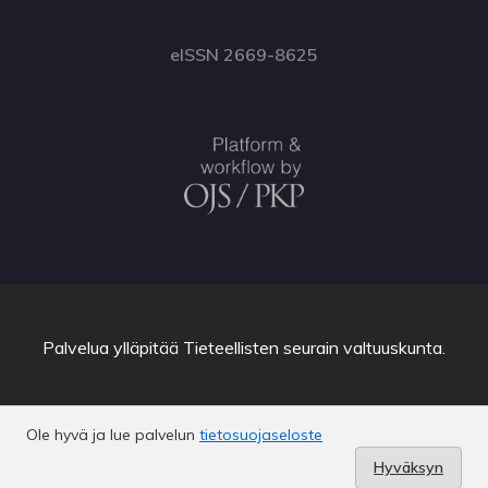
eISSN 2669-8625
Palvelua ylläpitää
Tieteellisten seurain valtuuskunta
.
Ole hyvä ja lue palvelun
tietosuojaseloste
Hyväksyn