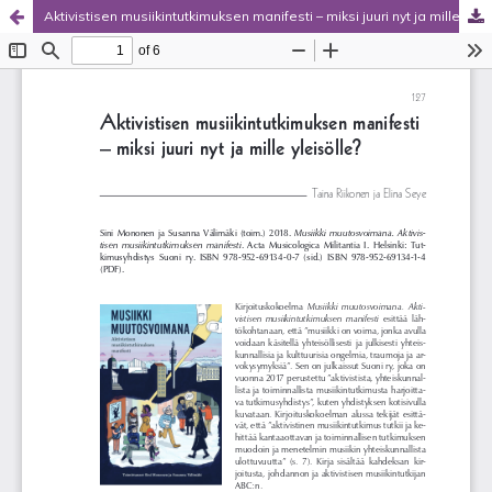
Aktivistisen musiikintutkimuksen manifesti – miksi juuri nyt ja mille yleisölle?
Palvelua ylläpitää
Tieteellisten seurain valtuuskunta
.