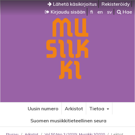
Lähetä käsikirjoitus
Rekisteröidy
Kirjaudu sisään
fi
en
sv
Hae
Uusin numero
Arkistot
Tietoa
Suomen musiikkitieteellinen seura
Etusivu
/
Arkistot
/
Vol 50 Nro 3 (2020): Musiikki 3/2020
/
Lektiot