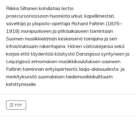
Riikka Siltanen kohdistaa
lectio
praecursoriassaan
huomiota urkuri, kapellimestari,
säveltäjä ja yliopisto-opettaja Richard Faltinin (1835–
1918) monipuoliseen ja pitkäaikaiseen toimintaan
Suomen musiikkielämän keskeisenä toimijana ja sen
infrastruktuurin rakentajana. Hänen väitöskirjansa sekä
korjaa että täydentää käsitystä Danzigissa syntyneen ja
Leipzigissä erinomaisen musiikkikoulutuksen saaneen
Faltinin toiminnan erityispiirteistä, laaja-alaisuudesta ja
merkityksestä suomalaisen taidemusiikkikulttuurin
kehittymiselle.
PDF