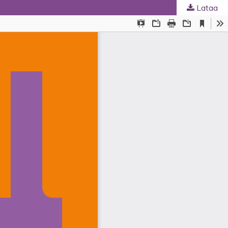
Lataa
uskunta
.