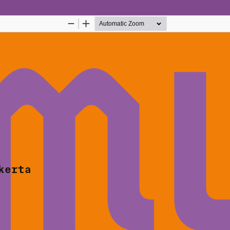
Palvelua ylläpitää
Tieteellisten seurain valtu