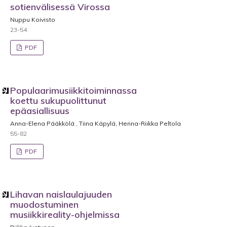
sotienvälisessä Virossa
Nuppu Koivisto
23-54
PDF
Populaarimusiikkitoiminnassa
koettu sukupuolittunut
epäasiallisuus
Anna-Elena Pääkkölä , Tiina Käpylä, Henna-Riikka Peltola
55-82
PDF
Lihavan naislaulajuuden
muodostuminen
musiikkireality-ohjelmissa