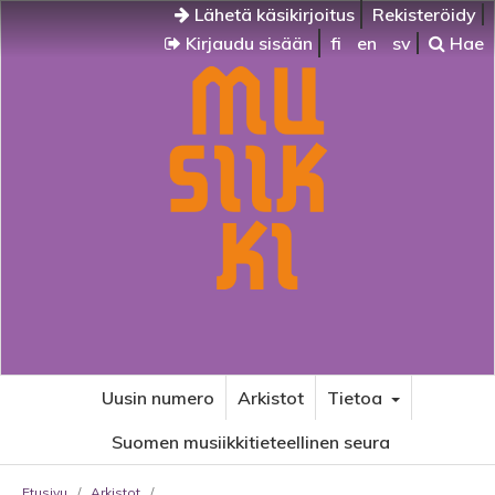
Lähetä käsikirjoitus
Rekisteröidy
Kirjaudu sisään
fi
en
sv
Hae
Uusin numero
Arkistot
Tietoa
Suomen musiikkitieteellinen seura
Etusivu
/
Arkistot
/