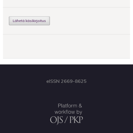
Lähetä käsikirjoitus
eISSN 2669-8625