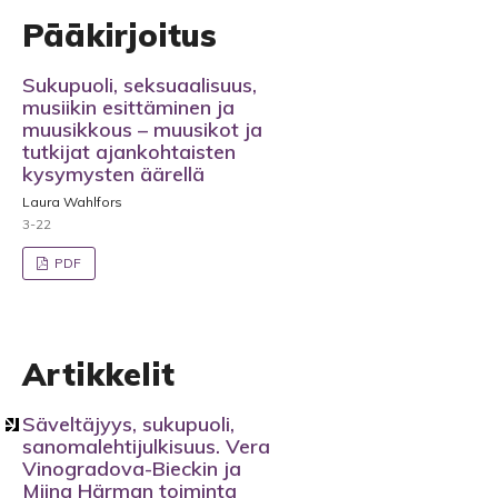
Pääkirjoitus
Sukupuoli, seksuaalisuus,
musiikin esittäminen ja
muusikkous – muusikot ja
tutkijat ajankohtaisten
kysymysten äärellä
Laura Wahlfors
3-22
PDF
Artikkelit
Säveltäjyys, sukupuoli,
sanomalehtijulkisuus. Vera
Vinogradova-Bieckin ja
Miina Härman toiminta