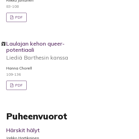
Riikka Juntunen
83-108
PDF
Laulajan kehon queer-
potentiaali
Liediä Barthesin kanssa
Hanna Chorell
109-136
PDF
Puheenvuorot
Härskit hälyt
Jarkko Hartikainen