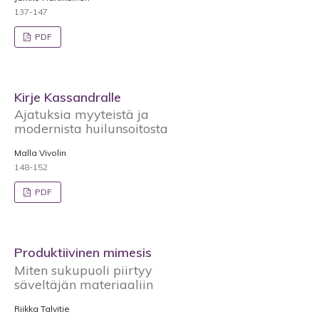
137-147
PDF
Kirje Kassandralle
Ajatuksia myyteistä ja
modernista huilunsoitosta
Malla Vivolin
148-152
PDF
Produktiivinen mimesis
Miten sukupuoli piirtyy
säveltäjän materiaaliin
Riikka Talvitie