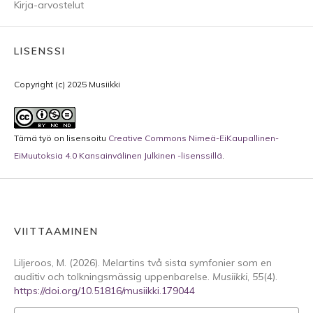
Kirja-arvostelut
LISENSSI
Copyright (c) 2025 Musiikki
Tämä työ on lisensoitu
Creative Commons Nimeä-EiKaupallinen-
EiMuutoksia 4.0 Kansainvälinen Julkinen -lisenssillä
.
VIITTAAMINEN
Liljeroos, M. (2026). Melartins två sista symfonier som en
auditiv och tolkningsmässig uppenbarelse.
Musiikki
,
55
(4).
https://doi.org/10.51816/musiikki.179044