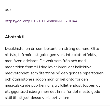
DOI:
https://doi.org/10.51816/musiikki.179044
Abstrakti
Musikhistorien är, som bekant, en sträng domare. Ofta
rättvis, i så mån att gallringen varit inte blott effektiv,
men även adekvat. De verk som från och med
medeltiden fram till i dag lever kvar i det kollektiva
medvetandet, som återfinns på den gängse repertoaren
och åtminstone i någon mån är bekanta för den
musikälskande publiken, är självfallet endast toppen av
ett gigantiskt isberg, men det finns för det mesta goda
skäl till att just dessa verk levt vidare.