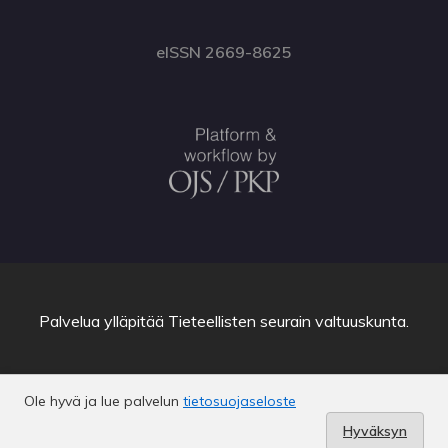
eISSN 2669-8625
Palvelua ylläpitää
Tieteellisten seurain valtuuskunta
.
Ole hyvä ja lue palvelun
tietosuojaseloste
Hyväksyn